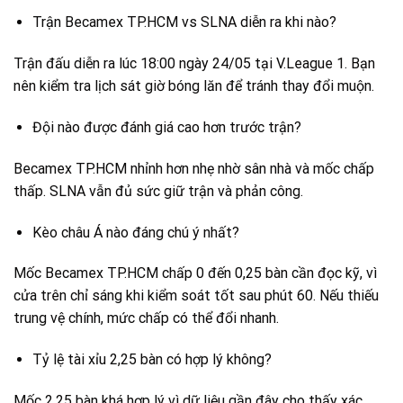
Trận Becamex TP.HCM vs SLNA diễn ra khi nào?
Trận đấu diễn ra lúc 18:00 ngày 24/05 tại V.League 1. Bạn
nên kiểm tra lịch sát giờ bóng lăn để tránh thay đổi muộn.
Đội nào được đánh giá cao hơn trước trận?
Becamex TP.HCM nhỉnh hơn nhẹ nhờ sân nhà và mốc chấp
thấp. SLNA vẫn đủ sức giữ trận và phản công.
Kèo châu Á nào đáng chú ý nhất?
Mốc Becamex TP.HCM chấp 0 đến 0,25 bàn cần đọc kỹ, vì
cửa trên chỉ sáng khi kiểm soát tốt sau phút 60. Nếu thiếu
trung vệ chính, mức chấp có thể đổi nhanh.
Tỷ lệ tài xỉu 2,25 bàn có hợp lý không?
Mốc 2,25 bàn khá hợp lý vì dữ liệu gần đây cho thấy xác