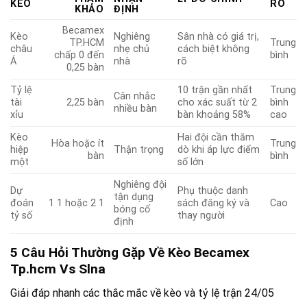
KÈO
RO
KHẢO
ĐỊNH
Becamex
Kèo
Nghiêng
Sân nhà có giá trị,
TP.HCM
Trung
châu
nhẹ chủ
cách biệt không
chấp 0 đến
bình
Á
nhà
rõ
0,25 bàn
Tỷ lệ
10 trận gần nhất
Trung
Cân nhắc
tài
2,25 bàn
cho xác suất từ 2
bình
nhiều bàn
xỉu
bàn khoảng 58%
cao
Kèo
Hai đội cần thăm
Hòa hoặc ít
Trung
hiệp
Thận trọng
dò khi áp lực điểm
bàn
bình
một
số lớn
Nghiêng đội
Dự
Phụ thuộc danh
tận dụng
đoán
1 1 hoặc 2 1
sách đăng ký và
Cao
bóng cố
tỷ số
thay người
định
5 Câu Hỏi Thường Gặp Về Kèo Becamex
Tp.hcm Vs Slna
Giải đáp nhanh các thắc mắc về kèo và tỷ lệ trận 24/05