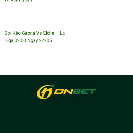
Soi Kèo Girona Vs Elche – La
Liga 02:00 Ngày 24/05