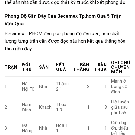
thế sân nhà cần được đọc thật kỹ trước khi xét phong độ.
Phong Độ Gần Đây Của Becamex Tp.hcm Qua 5 Trận
Vừa Qua
Becamex TP.HCM đang có phong độ đan xen, nên chất
lượng từng trận cần được đọc sâu hơn kết quả thắng hòa
thua gần đây.
GHI CHÚ
ĐỐI
KẾT
BÀN
BÀN
TRẬN
SÂN
CHUYÊN
THỦ
QUẢ
THẮNG
THUA
MÔN
Mạnh ở
Hà
Thắng
1
Nhà
2
1
bóng cố
Nội FC
2 1
định
Hở tuyến
Nam
Thua
2
Khách
1
3
giữa sau
Định
1 3
phút 55
Giữ nhịp
Đà
Hòa 1
3
Nhà
1
1
ổn, thiếu
Nẵng
1
kết liễu