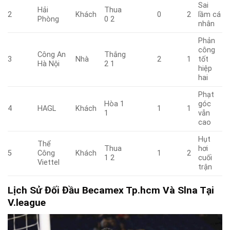
Sai
Hải
Thua
2
Khách
0
2
lầm cá
Phòng
0 2
nhân
Phản
công
Công An
Thắng
3
Nhà
2
1
tốt
Hà Nội
2 1
hiệp
hai
Phạt
Hòa 1
góc
4
HAGL
Khách
1
1
1
vẫn
cao
Hụt
Thể
Thua
hơi
5
Công
Khách
1
2
1 2
cuối
Viettel
trận
Lịch Sử Đối Đầu Becamex Tp.hcm Và Slna Tại
V.league