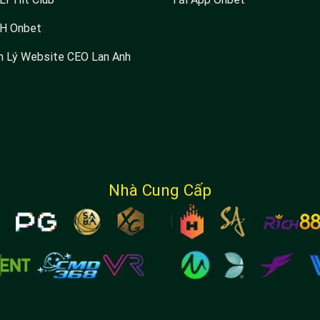
H Onbet
n Lý Website CEO Lan Anh
Nhà Cung Cấp