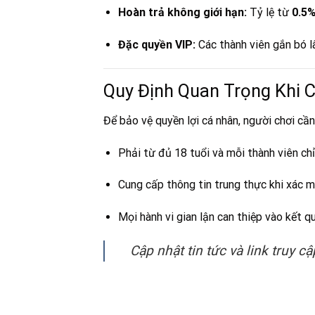
Hoàn trả không giới hạn:
Tỷ lệ từ
0.5%
Đặc quyền VIP:
Các thành viên gắn bó l
Quy Định Quan Trọng Khi 
Để bảo vệ quyền lợi cá nhân, người chơi cần 
Phải từ đủ 18 tuổi và mỗi thành viên c
Cung cấp thông tin trung thực khi xác min
Mọi hành vi gian lận can thiệp vào kết q
Cập nhật tin tức và link truy c