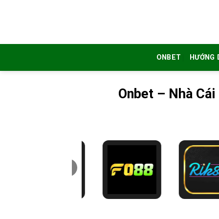
Bỏ
qua
nội
dung
ONBET
HƯỚNG 
Onbet – Nhà Cái