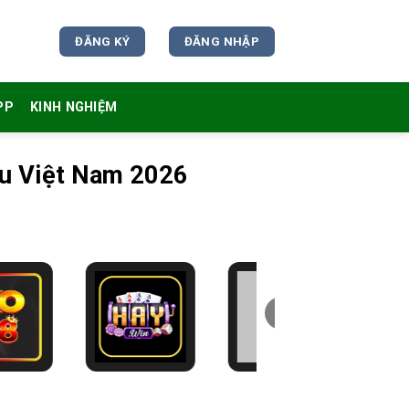
ĐĂNG KÝ
ĐĂNG NHẬP
PP
KINH NGHIỆM
ầu Việt Nam 2026