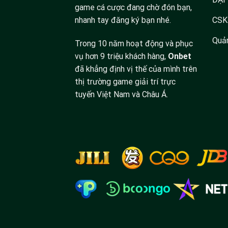
game cá cược đang chờ đón bạn,
CSK
nhanh tay đăng ký bạn nhé.
Quả
Trong 10 năm hoạt động và phục
vụ hơn 9 triệu khách hàng,
Onbet
đã khẳng định vị thế của mình trên
thị trường game giải trí trực
tuyến Việt Nam và Châu Á.