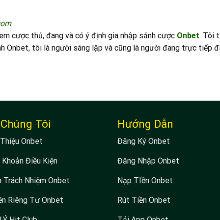
.com
 em cược thủ, đang và có ý định gia nhập sảnh cược
Onbet
. Tôi
h Onbet, tôi là người sáng lập và cũng là người đang trực tiếp 
 Chúng Tôi
Hướng Dẫn
 Thiệu Onbet
Đăng Ký Onbet
 Khoản Điều Kiện
Đăng Nhập Onbet
n Trách Nhiệm Onbet
Nạp TIền Onbet
ền Riêng Tư Onbet
Rút Tiền Onbet
LÝ Hit Club
Tải App Onbet