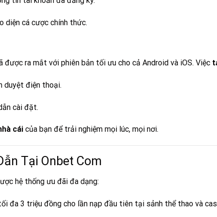
g tin tài khoản đã đăng ký.
o diện cá cược chính thức.
 được ra mắt với phiên bản tối ưu cho cả Android và iOS. Việc
t
h duyệt điện thoại.
ẫn cài đặt.
hà cái
của bạn để trải nghiệm mọi lúc, mọi nơi.
Dẫn Tại Onbet Com
được hệ thống ưu đãi đa dạng:
i đa 3 triệu đồng cho lần nạp đầu tiên tại sảnh thể thao và cas