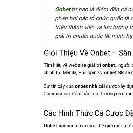
Onbet
tự hào là điểm đến cá c
pháp bởi các tổ chức quốc tế
triệu thành viên và lưu lượng 
giải trí chuẩn quốc tế, minh bạ
Giới Thiệu Về Onbet – Sâ
Tìm hiểu về website giải trí
onbet.
, người
chính tại Manila, Philippines,
onbet 88
đã n
Sự tin cậy của
onbet nhà cái
được xây dựn
Commission, đảm bảo môi trường cá cược 
Các Hình Thức Cá Cược Đặ
Onbet casino
mở ra một thế giới giải trí 