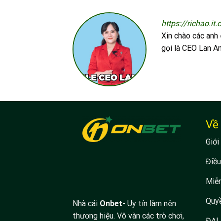
https://richao.it
Xin chào các anh
gọi là CEO Lan An
Về
Giới
Điều
Miễ
Quy
Nhà cái
Onbet
- Uy tín làm nên
thương hiệu. Vô vàn các trò chơi,
ĐẠI 