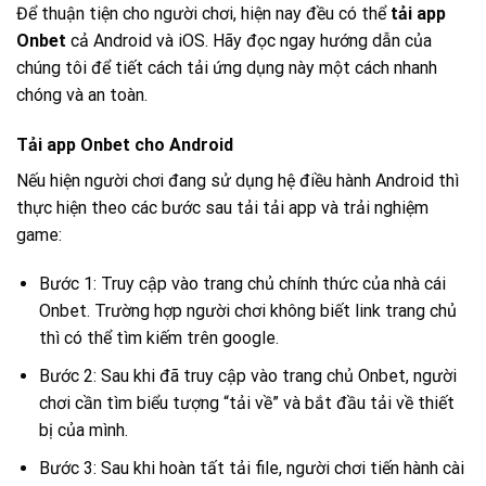
Để thuận tiện cho người chơi, hiện nay đều có thể
tải app
Onbet
cả Android và iOS. Hãy đọc ngay hướng dẫn của
chúng tôi để tiết cách tải ứng dụng này một cách nhanh
chóng và an toàn.
Tải app Onbet cho Android
Nếu hiện người chơi đang sử dụng hệ điều hành Android thì
thực hiện theo các bước sau tải tải app và trải nghiệm
game:
Bước 1: Truy cập vào trang chủ chính thức của nhà cái
Onbet. Trường hợp người chơi không biết link trang chủ
thì có thể tìm kiếm trên google.
Bước 2: Sau khi đã truy cập vào trang chủ Onbet, người
chơi cần tìm biểu tượng “tải về” và bắt đầu tải về thiết
bị của mình.
Bước 3: Sau khi hoàn tất tải file, người chơi tiến hành cài