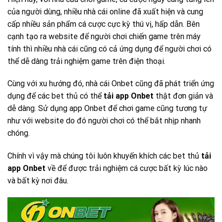
của người dùng, nhiều nhà cái online đã xuất hiện và cung
cấp nhiều sản phẩm cá cược cực kỳ thú vị, hấp dẫn. Bên
cạnh tạo ra website để người chơi chiến game trên máy
tính thì nhiều nhà cái cũng có cả ứng dụng để người chơi có
thể dễ dàng trải nghiệm game trên điện thoại.
Cùng với xu hướng đó, nhà cái Onbet cũng đã phát triển ứng
dụng để các bet thủ có thể
tải app Onbet
thật đơn giản và
dễ dàng. Sử dụng app Onbet để chơi game cũng tương tự
như với website do đó người chơi có thể bắt nhịp nhanh
chóng.
Chính vì vậy mà chúng tôi luôn khuyến khích các bet thủ
tải
app Onbet
về để được trải nghiệm cá cược bất kỳ lúc nào
và bất kỳ nơi đâu.