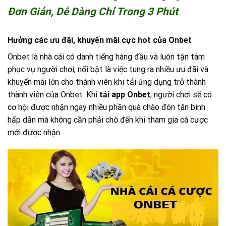
Đơn Giản, Dễ Dàng Chỉ Trong 3 Phút
Hưởng các ưu đãi, khuyến mãi cực hot của Onbet
Onbet là nhà cái có danh tiếng hàng đầu và luôn tận tâm
phục vụ người chơi, nổi bật là việc tung ra nhiều ưu đãi và
khuyến mãi lớn cho thành viên khi tải ứng dụng trở thành
thành viên của Onbet. Khi
tải app Onbet
, người chơi sẽ có
cơ hội được nhận ngay nhiều phần quà chào đón tân binh
hấp dẫn mà không cần phải chờ đến khi tham gia cá cược
mới được nhận.