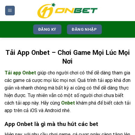
Bỏ
qua
nội
dung
ĐĂNG KÝ
ĐĂNG NHẬP
Tải App Onbet – Chơi Game Mọi Lúc Mọi
Nơi
Tải app Onbet
giúp cho người chơi có thể dễ dàng tham gia
các game cá cược mọi lúc mọi nơi. Quá trình tải app khá đơn
giản và nhanh chóng mà bất kỳ ai cũng có thể dễ dàng thực
hiện được. Tuy nhiên vẫn có một số người chơi chưa biết
cách tải app này.
Hãy cùng
Onbet
khám phá để biết cách tải
app trên cả iOS và
Android nhé.
App Onbet là gì mà thu hút các bet
Hiện nay, với nhu cầu chơi game, cá cược ngày càng tăng lên