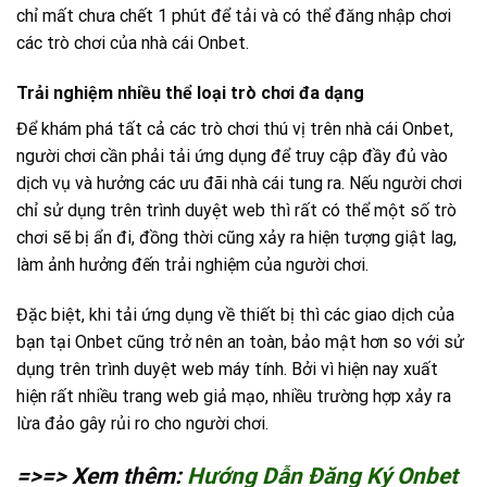
chỉ mất chưa chết 1 phút để tải và có thể đăng nhập chơi
các trò chơi của nhà cái Onbet.
Trải nghiệm nhiều thể loại trò chơi đa dạng
Để khám phá tất cả các trò chơi thú vị trên nhà cái Onbet,
người chơi cần phải tải ứng dụng để truy cập đầy đủ vào
dịch vụ và hưởng các ưu đãi nhà cái tung ra. Nếu người chơi
chỉ sử dụng trên trình duyệt web thì rất có thể một số trò
chơi sẽ bị ẩn đi, đồng thời cũng xảy ra hiện tượng giật lag,
làm ảnh hưởng đến trải nghiệm của người chơi.
Đặc biệt, khi tải ứng dụng về thiết bị thì các giao dịch của
bạn tại Onbet cũng trở nên an toàn, bảo mật hơn so với sử
dụng trên trình duyệt web máy tính. Bởi vì hiện nay xuất
hiện rất nhiều trang web giả mạo, nhiều trường hợp xảy ra
lừa đảo gây rủi ro cho người chơi.
=>=> Xem thêm:
Hướng Dẫn Đăng Ký Onbet