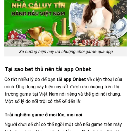
Xu hướng hiện nay ưa chuộng chơi game qua app
Tại sao bet thủ nên tải app Onbet
Có rất nhiều lý do để bạn
tải app Onbet
về điện thoại của
mình. Ứng dụng này hiện nay rất được ưa chuộng trên thị
trường game tại Việt Nam nói riêng và thế giới nói chung.
Một số lý do nổi trội có thể kể đến là:
Trải nghiệm game ở mọi lúc, mọi nơi
Người chơi sẽ chỉ có thể ngồi một chỗ nếu game trên máy