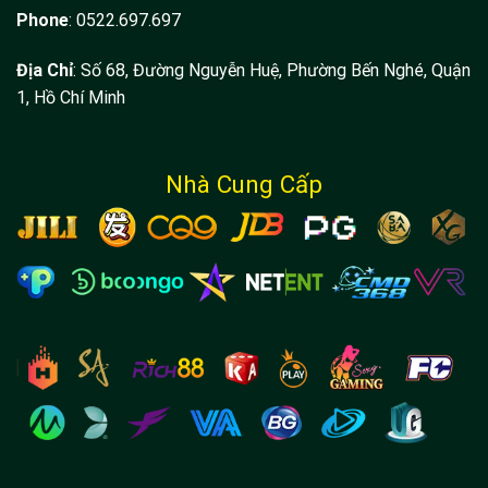
Phone
:
0522.697.697
Địa Chỉ
:
Số 68, Đường Nguyễn Huệ, Phường Bến Nghé, Quận
1, Hồ Chí Minh
Nhà Cung Cấp