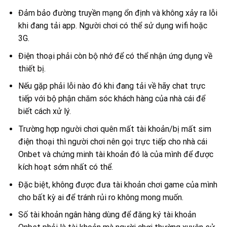
Đảm bảo đường truyền mạng ổn định và không xảy ra lỗi
khi đang tải app. Người chơi có thể sử dụng wifi hoặc
3G.
Điện thoại phải còn bộ nhớ để có thể nhận ứng dụng về
thiết bị.
Nếu gặp phải lỗi nào đó khi đang tải về hãy chat trực
tiếp với bộ phận chăm sóc khách hàng của nhà cái để
biết cách xử lý.
Trường hợp người chơi quên mất tài khoản/bị mất sim
điện thoại thì người chơi nên gọi trực tiếp cho nhà cái
Onbet và chứng minh tài khoản đó là của mình để được
kích hoạt sớm nhất có thể.
Đặc biệt, không được đưa tài khoản chơi game của mình
cho bất kỳ ai để tránh rủi ro không mong muốn.
Số tài khoản ngân hàng dùng để đăng ký tài khoản